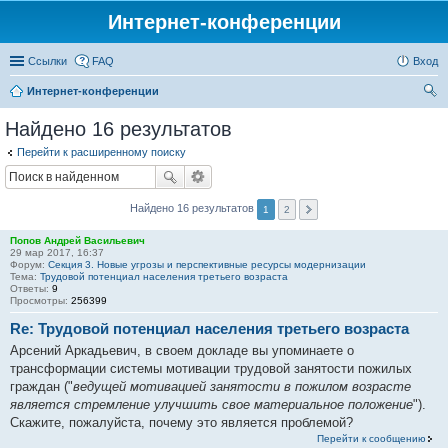
Интернет-конференции
Ссылки
FAQ
Вход
Интернет-конференции
ои
Найдено 16 результатов
ск
Перейти к расширенному поиску
Найдено 16 результатов
1
2
Попов Андрей Васильевич
29 мар 2017, 16:37
Форум:
Секция 3. Новые угрозы и перспективные ресурсы модернизации
Тема:
Трудовой потенциал населения третьего возраста
Ответы:
9
Просмотры:
256399
Re: Трудовой потенциал населения третьего возраста
Арсений Аркадьевич, в своем докладе вы упоминаете о
трансформации системы мотивации трудовой занятости пожилых
граждан ("
ведущей мотивацией занятости в пожилом возрасте
является стремление улучшить свое материальное положение
").
Скажите, пожалуйста, почему это является проблемой?
Перейти к сообщению