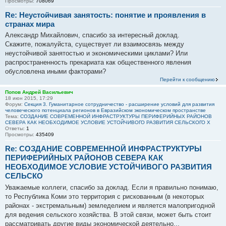
Просмотры:
708069
Re: Неустойчивая занятость: понятие и проявления в
странах мира
Александр Михайлович, спасибо за интересный доклад.
Скажите, пожалуйста, существует ли взаимосвязь между
неустойчивой занятостью и экономическими циклами? Или
распространенность прекариата как общественного явления
обусловлена иными факторами?
Перейти к сообщению
Попов Андрей Васильевич
18 июн 2015, 17:29
Форум:
Секция 3. Гуманитарное сотрудничество - расширение условий для развития
человеческого потенциала регионов в Евразийском экономическом пространстве
Тема:
СОЗДАНИЕ СОВРЕМЕННОЙ ИНФРАСТРУКТУРЫ ПЕРИФЕРИЙНЫХ РАЙОНОВ
СЕВЕРА КАК НЕОБХОДИМОЕ УСЛОВИЕ УСТОЙЧИВОГО РАЗВИТИЯ СЕЛЬСКОГО Х
Ответы:
1
Просмотры:
435409
Re: СОЗДАНИЕ СОВРЕМЕННОЙ ИНФРАСТРУКТУРЫ
ПЕРИФЕРИЙНЫХ РАЙОНОВ СЕВЕРА КАК
НЕОБХОДИМОЕ УСЛОВИЕ УСТОЙЧИВОГО РАЗВИТИЯ
СЕЛЬСКО
Уважаемые коллеги, спасибо за доклад. Если я правильно понимаю,
то Республика Коми это территория с рискованным (в некоторых
районах - экстремальным) земледелием и является малопригодной
для ведения сельского хозяйства. В этой связи, может быть стоит
рассматривать другие виды экономической деятельно...