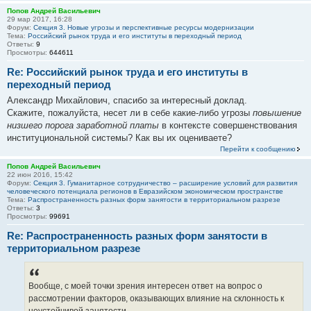
Попов Андрей Васильевич
29 мар 2017, 16:28
Форум:
Секция 3. Новые угрозы и перспективные ресурсы модернизации
Тема:
Российский рынок труда и его институты в переходный период
Ответы:
9
Просмотры:
644611
Re: Российский рынок труда и его институты в
переходный период
Александр Михайлович, спасибо за интересный доклад.
Скажите, пожалуйста, несет ли в себе какие-либо угрозы
повышение
низшего порога заработной платы
в контексте совершенствования
институциональной системы? Как вы их оцениваете?
Перейти к сообщению
Попов Андрей Васильевич
22 июн 2016, 15:42
Форум:
Секция 3. Гуманитарное сотрудничество – расширение условий для развития
человеческого потенциала регионов в Евразийском экономическом пространстве
Тема:
Распространенность разных форм занятости в территориальном разрезе
Ответы:
3
Просмотры:
99691
Re: Распространенность разных форм занятости в
территориальном разрезе
Вообще, с моей точки зрения интересен ответ на вопрос о
рассмотрении факторов, оказывающих влияние на склонность к