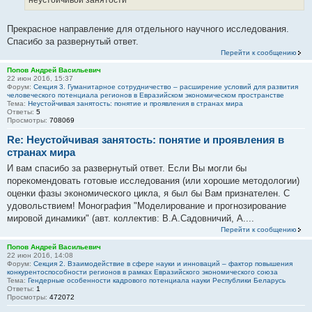
неустойчивой занятости
Прекрасное направление для отдельного научного исследования.
Спасибо за развернутый ответ.
Перейти к сообщению
Попов Андрей Васильевич
22 июн 2016, 15:37
Форум:
Секция 3. Гуманитарное сотрудничество – расширение условий для развития
человеческого потенциала регионов в Евразийском экономическом пространстве
Тема:
Неустойчивая занятость: понятие и проявления в странах мира
Ответы:
5
Просмотры:
708069
Re: Неустойчивая занятость: понятие и проявления в
странах мира
И вам спасибо за развернутый ответ. Если Вы могли бы
порекомендовать готовые исследования (или хорошие методологии)
оценки фазы экономического цикла, я был бы Вам признателен. С
удовольствием! Монография "Моделирование и прогнозирование
мировой динамики" (авт. коллектив: В.А.Садовничий, А....
Перейти к сообщению
Попов Андрей Васильевич
22 июн 2016, 14:08
Форум:
Секция 2. Взаимодействие в сфере науки и инноваций – фактор повышения
конкурентоспособности регионов в рамках Евразийского экономического союза
Тема:
Гендерные особенности кадрового потенциала науки Республики Беларусь
Ответы:
1
Просмотры:
472072