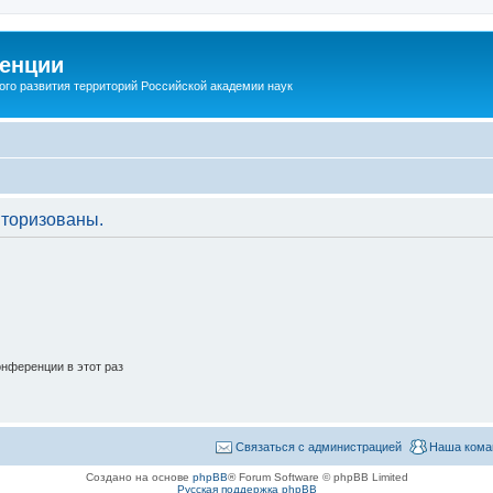
енции
ого развития территорий Российской академии наук
торизованы.
нференции в этот раз
Связаться с администрацией
Наша кома
Создано на основе
phpBB
® Forum Software © phpBB Limited
Русская поддержка phpBB