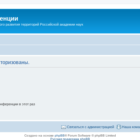
енции
ого развития территорий Российской академии наук
торизованы.
нференции в этот раз
Связаться с администрацией
Наша кома
Создано на основе
phpBB
® Forum Software © phpBB Limited
Русская поддержка phpBB