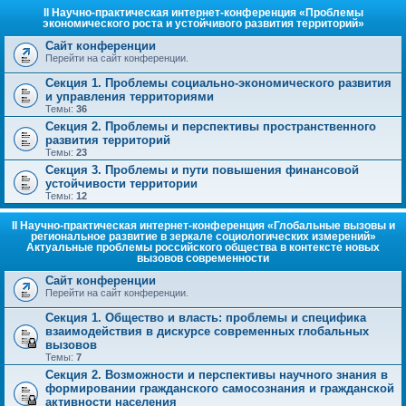
II Научно-практическая интернет-конференция «Проблемы
экономического роста и устойчивого развития территорий»
Сайт конференции
Перейти на сайт конференции.
Секция 1. Проблемы социально-экономического развития
и управления территориями
Темы:
36
Секция 2. Проблемы и перспективы пространственного
развития территорий
Темы:
23
Секция 3. Проблемы и пути повышения финансовой
устойчивости территории
Темы:
12
II Научно-практическая интернет-конференция «Глобальные вызовы и
региональное развитие в зеркале социологических измерений»
Актуальные проблемы российского общества в контексте новых
вызовов современности
Сайт конференции
Перейти на сайт конференции.
Секция 1. Общество и власть: проблемы и специфика
взаимодействия в дискурсе современных глобальных
вызовов
Темы:
7
Секция 2. Возможности и перспективы научного знания в
формировании гражданского самосознания и гражданской
активности населения