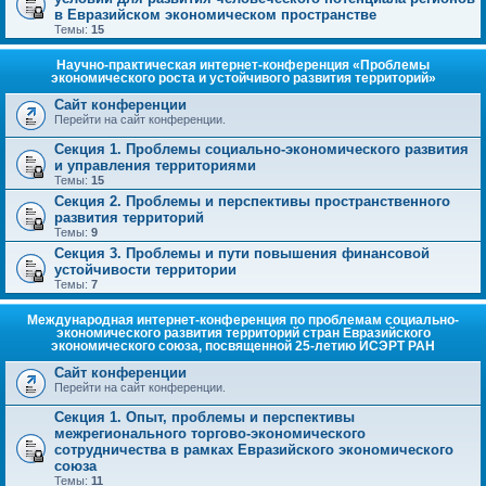
в Евразийском экономическом пространстве
Темы:
15
Научно-практическая интернет-конференция «Проблемы
экономического роста и устойчивого развития территорий»
Сайт конференции
Перейти на сайт конференции.
Секция 1. Проблемы социально-экономического развития
и управления территориями
Темы:
15
Секция 2. Проблемы и перспективы пространственного
развития территорий
Темы:
9
Секция 3. Проблемы и пути повышения финансовой
устойчивости территории
Темы:
7
Международная интернет-конференция по проблемам социально-
экономического развития территорий стран Евразийского
экономического союза, посвященной 25-летию ИСЭРТ РАН
Сайт конференции
Перейти на сайт конференции.
Секция 1. Опыт, проблемы и перспективы
межрегионального торгово-экономического
сотрудничества в рамках Евразийского экономического
союза
Темы:
11