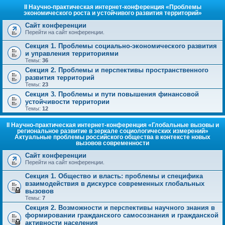
II Научно-практическая интернет-конференция «Проблемы
экономического роста и устойчивого развития территорий»
Сайт конференции
Перейти на сайт конференции.
Секция 1. Проблемы социально-экономического развития
и управления территориями
Темы:
36
Секция 2. Проблемы и перспективы пространственного
развития территорий
Темы:
23
Секция 3. Проблемы и пути повышения финансовой
устойчивости территории
Темы:
12
II Научно-практическая интернет-конференция «Глобальные вызовы и
региональное развитие в зеркале социологических измерений»
Актуальные проблемы российского общества в контексте новых
вызовов современности
Сайт конференции
Перейти на сайт конференции.
Секция 1. Общество и власть: проблемы и специфика
взаимодействия в дискурсе современных глобальных
вызовов
Темы:
7
Секция 2. Возможности и перспективы научного знания в
формировании гражданского самосознания и гражданской
активности населения