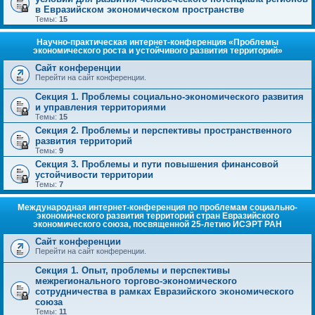
в Евразийском экономическом пространстве
Темы:
15
Научно-практическая интернет-конференция «Проблемы
экономического роста и устойчивого развития территорий»
Сайт конференции
Перейти на сайт конференции.
Секция 1. Проблемы социально-экономического развития
и управления территориями
Темы:
15
Секция 2. Проблемы и перспективы пространственного
развития территорий
Темы:
9
Секция 3. Проблемы и пути повышения финансовой
устойчивости территории
Темы:
7
Международная интернет-конференция по проблемам социально-
экономического развития территорий стран Евразийского
экономического союза, посвященной 25-летию ИСЭРТ РАН
Сайт конференции
Перейти на сайт конференции.
Секция 1. Опыт, проблемы и перспективы
межрегионального торгово-экономического
сотрудничества в рамках Евразийского экономического
союза
Темы:
11