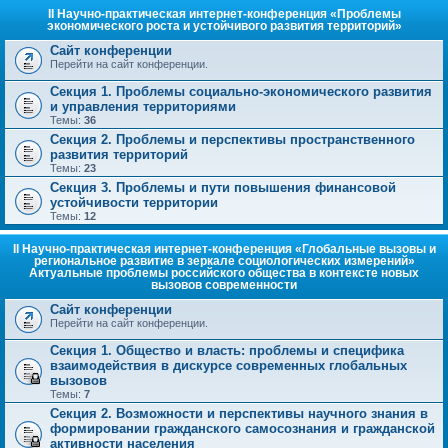
II Научно-практическая интернет-конференция «Проблемы
экономического роста и устойчивого развития территорий»
Сайт конференции
Перейти на сайт конференции.
Секция 1. Проблемы социально-экономического развития
и управления территориями
Темы:
36
Секция 2. Проблемы и перспективы пространственного
развития территорий
Темы:
23
Секция 3. Проблемы и пути повышения финансовой
устойчивости территории
Темы:
12
II Научно-практическая интернет-конференция «Глобальные вызовы и
региональное развитие в зеркале социологических измерений»
Актуальные проблемы российского общества в контексте новых
вызовов современности
Сайт конференции
Перейти на сайт конференции.
Секция 1. Общество и власть: проблемы и специфика
взаимодействия в дискурсе современных глобальных
вызовов
Темы:
7
Секция 2. Возможности и перспективы научного знания в
формировании гражданского самосознания и гражданской
активности населения