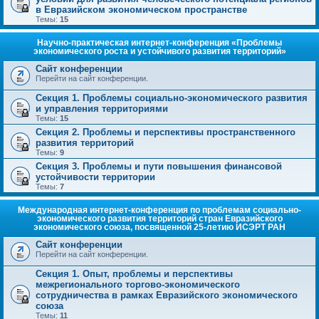
в Евразийском экономическом пространстве
Темы:
15
Научно-практическая интернет-конференция «Проблемы
экономического роста и устойчивого развития территорий»
Сайт конференции
Перейти на сайт конференции.
Секция 1. Проблемы социально-экономического развития
и управления территориями
Темы:
15
Секция 2. Проблемы и перспективы пространственного
развития территорий
Темы:
9
Секция 3. Проблемы и пути повышения финансовой
устойчивости территории
Темы:
7
Международная интернет-конференция по проблемам социально-
экономического развития территорий стран Евразийского
экономического союза, посвященной 25-летию ИСЭРТ РАН
Сайт конференции
Перейти на сайт конференции.
Секция 1. Опыт, проблемы и перспективы
межрегионального торгово-экономического
сотрудничества в рамках Евразийского экономического
союза
Темы:
11