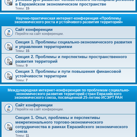
в Евразийском экономическом пространстве
Темы:
15
Научно-практическая интернет-конференция «Проблемы
экономического роста и устойчивого развития территорий»
Сайт конференции
Перейти на сайт конференции.
Секция 1. Проблемы социально-экономического развития
и управления территориями
Темы:
15
Секция 2. Проблемы и перспективы пространственного
развития территорий
Темы:
9
Секция 3. Проблемы и пути повышения финансовой
устойчивости территории
Темы:
7
Международная интернет-конференция по проблемам социально-
экономического развития территорий стран Евразийского
экономического союза, посвященной 25-летию ИСЭРТ РАН
Сайт конференции
Перейти на сайт конференции.
Секция 1. Опыт, проблемы и перспективы
межрегионального торгово-экономического
сотрудничества в рамках Евразийского экономического
союза
Темы:
11