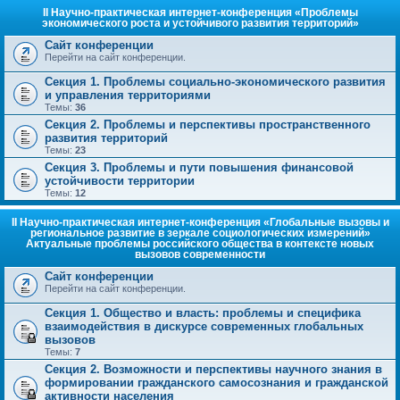
II Научно-практическая интернет-конференция «Проблемы
экономического роста и устойчивого развития территорий»
Сайт конференции
Перейти на сайт конференции.
Секция 1. Проблемы социально-экономического развития
и управления территориями
Темы:
36
Секция 2. Проблемы и перспективы пространственного
развития территорий
Темы:
23
Секция 3. Проблемы и пути повышения финансовой
устойчивости территории
Темы:
12
II Научно-практическая интернет-конференция «Глобальные вызовы и
региональное развитие в зеркале социологических измерений»
Актуальные проблемы российского общества в контексте новых
вызовов современности
Сайт конференции
Перейти на сайт конференции.
Секция 1. Общество и власть: проблемы и специфика
взаимодействия в дискурсе современных глобальных
вызовов
Темы:
7
Секция 2. Возможности и перспективы научного знания в
формировании гражданского самосознания и гражданской
активности населения