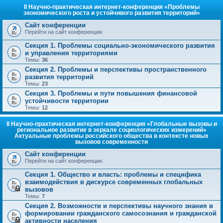
II Научно-практическая интернет-конференция «Проблемы
экономического роста и устойчивого развития территорий»
Сайт конференции
Перейти на сайт конференции.
Секция 1. Проблемы социально-экономического развития
и управления территориями
Темы:
36
Секция 2. Проблемы и перспективы пространственного
развития территорий
Темы:
23
Секция 3. Проблемы и пути повышения финансовой
устойчивости территории
Темы:
12
II Научно-практическая интернет-конференция «Глобальные вызовы и
региональное развитие в зеркале социологических измерений»
Актуальные проблемы российского общества в контексте новых
вызовов современности
Сайт конференции
Перейти на сайт конференции.
Секция 1. Общество и власть: проблемы и специфика
взаимодействия в дискурсе современных глобальных
вызовов
Темы:
7
Секция 2. Возможности и перспективы научного знания в
формировании гражданского самосознания и гражданской
активности населения