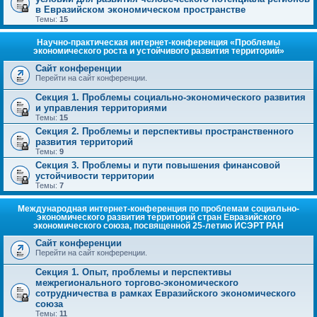
в Евразийском экономическом пространстве
Темы:
15
Научно-практическая интернет-конференция «Проблемы
экономического роста и устойчивого развития территорий»
Сайт конференции
Перейти на сайт конференции.
Секция 1. Проблемы социально-экономического развития
и управления территориями
Темы:
15
Секция 2. Проблемы и перспективы пространственного
развития территорий
Темы:
9
Секция 3. Проблемы и пути повышения финансовой
устойчивости территории
Темы:
7
Международная интернет-конференция по проблемам социально-
экономического развития территорий стран Евразийского
экономического союза, посвященной 25-летию ИСЭРТ РАН
Сайт конференции
Перейти на сайт конференции.
Секция 1. Опыт, проблемы и перспективы
межрегионального торгово-экономического
сотрудничества в рамках Евразийского экономического
союза
Темы:
11