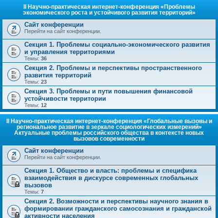
II Научно-практическая интернет-конференция «Проблемы
экономического роста и устойчивого развития территорий»
Сайт конференции
Перейти на сайт конференции.
Секция 1. Проблемы социально-экономического развития
и управления территориями
Темы:
36
Секция 2. Проблемы и перспективы пространственного
развития территорий
Темы:
23
Секция 3. Проблемы и пути повышения финансовой
устойчивости территории
Темы:
12
II Научно-практическая интернет-конференция «Глобальные вызовы и
региональное развитие в зеркале социологических измерений»
Актуальные проблемы российского общества в контексте новых
вызовов современности
Сайт конференции
Перейти на сайт конференции.
Секция 1. Общество и власть: проблемы и специфика
взаимодействия в дискурсе современных глобальных
вызовов
Темы:
7
Секция 2. Возможности и перспективы научного знания в
формировании гражданского самосознания и гражданской
активности населения