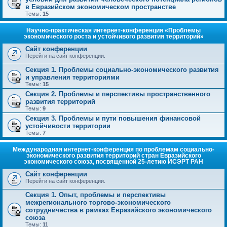
в Евразийском экономическом пространстве
Темы:
15
Научно-практическая интернет-конференция «Проблемы
экономического роста и устойчивого развития территорий»
Сайт конференции
Перейти на сайт конференции.
Секция 1. Проблемы социально-экономического развития
и управления территориями
Темы:
15
Секция 2. Проблемы и перспективы пространственного
развития территорий
Темы:
9
Секция 3. Проблемы и пути повышения финансовой
устойчивости территории
Темы:
7
Международная интернет-конференция по проблемам социально-
экономического развития территорий стран Евразийского
экономического союза, посвященной 25-летию ИСЭРТ РАН
Сайт конференции
Перейти на сайт конференции.
Секция 1. Опыт, проблемы и перспективы
межрегионального торгово-экономического
сотрудничества в рамках Евразийского экономического
союза
Темы:
11