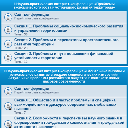
II Научно-практическая интернет-конференция «Проблемы
экономического роста и устойчивого развития территорий»
Сайт конференции
Перейти на сайт конференции.
Секция 1. Проблемы социально-экономического развития
и управления территориями
Темы:
36
Секция 2. Проблемы и перспективы пространственного
развития территорий
Темы:
23
Секция 3. Проблемы и пути повышения финансовой
устойчивости территории
Темы:
12
II Научно-практическая интернет-конференция «Глобальные вызовы и
региональное развитие в зеркале социологических измерений»
Актуальные проблемы российского общества в контексте новых
вызовов современности
Сайт конференции
Перейти на сайт конференции.
Секция 1. Общество и власть: проблемы и специфика
взаимодействия в дискурсе современных глобальных
вызовов
Темы:
7
Секция 2. Возможности и перспективы научного знания в
формировании гражданского самосознания и гражданской
активности населения