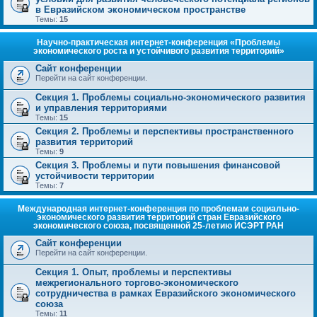
в Евразийском экономическом пространстве
Темы:
15
Научно-практическая интернет-конференция «Проблемы
экономического роста и устойчивого развития территорий»
Сайт конференции
Перейти на сайт конференции.
Секция 1. Проблемы социально-экономического развития
и управления территориями
Темы:
15
Секция 2. Проблемы и перспективы пространственного
развития территорий
Темы:
9
Секция 3. Проблемы и пути повышения финансовой
устойчивости территории
Темы:
7
Международная интернет-конференция по проблемам социально-
экономического развития территорий стран Евразийского
экономического союза, посвященной 25-летию ИСЭРТ РАН
Сайт конференции
Перейти на сайт конференции.
Секция 1. Опыт, проблемы и перспективы
межрегионального торгово-экономического
сотрудничества в рамках Евразийского экономического
союза
Темы:
11