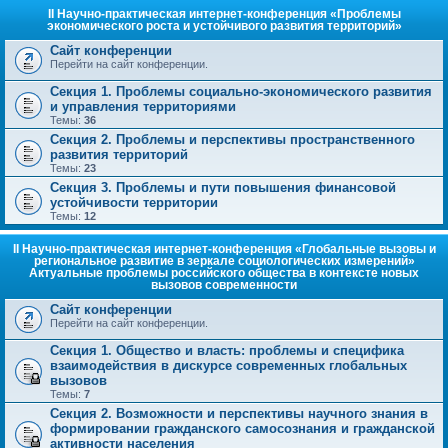
II Научно-практическая интернет-конференция «Проблемы
экономического роста и устойчивого развития территорий»
Сайт конференции
Перейти на сайт конференции.
Секция 1. Проблемы социально-экономического развития
и управления территориями
Темы:
36
Секция 2. Проблемы и перспективы пространственного
развития территорий
Темы:
23
Секция 3. Проблемы и пути повышения финансовой
устойчивости территории
Темы:
12
II Научно-практическая интернет-конференция «Глобальные вызовы и
региональное развитие в зеркале социологических измерений»
Актуальные проблемы российского общества в контексте новых
вызовов современности
Сайт конференции
Перейти на сайт конференции.
Секция 1. Общество и власть: проблемы и специфика
взаимодействия в дискурсе современных глобальных
вызовов
Темы:
7
Секция 2. Возможности и перспективы научного знания в
формировании гражданского самосознания и гражданской
активности населения