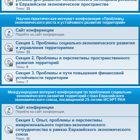
в Евразийском экономическом пространстве
Темы:
15
Научно-практическая интернет-конференция «Проблемы
экономического роста и устойчивого развития территорий»
Сайт конференции
Перейти на сайт конференции.
Секция 1. Проблемы социально-экономического развития
и управления территориями
Темы:
15
Секция 2. Проблемы и перспективы пространственного
развития территорий
Темы:
9
Секция 3. Проблемы и пути повышения финансовой
устойчивости территории
Темы:
7
Международная интернет-конференция по проблемам социально-
экономического развития территорий стран Евразийского
экономического союза, посвященной 25-летию ИСЭРТ РАН
Сайт конференции
Перейти на сайт конференции.
Секция 1. Опыт, проблемы и перспективы
межрегионального торгово-экономического
сотрудничества в рамках Евразийского экономического
союза
Темы:
11