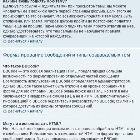
Как мне вновь поднять мою тему?
Щёлкнув по ссылке «Поднять тему» при просмотре темы, вы можете
«поднять» её в верхнюю часть первой страницы форума. Если этого не
происходит, то это означает, что возможность поднятия тем могла быть
отключена, или время, которое должно пройти до повторного поднятия
темы, ещё не прошло. Также можно поднять тему, просто ответив на неё,
однако удостоверьтесь, что тем самым вы не нарушаете правила
конференции, на которой находитесь.
Вернуться к началу
Форматирование сообщений и типы создаваемых тем
Что такое BBCode?
BBCode — это особая реализация HTML, предлагающая большие
возможности по форматированию отдельных частей сообщения.
Возможность использования BBCode определяется администратором,
однако BBCode также может быть отключён на уровне сообщения в
форме для его отправки. BBCode очень похож на HTML, но теги в нём
заключаются в квадратные скобки [ и ], а не в < и >. За дополнительной
информацией о BBCode обратитесь к руководству по BBCode, ссылка на
которое доступна из формы отправки сообщений.
Вернуться к началу
Могу ли я использовать HTML?
Нет. На этой конференции невозможны отправка и обработка HTML-кода
в сообщениях. Большая часть возможностей HTML по форматированию
сообщений может быть реализована с использованием BBCode.