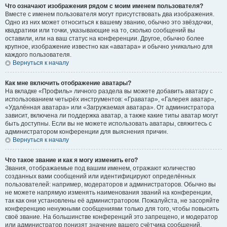
Что означают изображения рядом с моим именем пользователя?
Вместе с именем пользователя могут присутствовать два изображения.
Одно из них может относиться к вашему званию, обычно это звёздочки,
квадратики или точки, указывающие на то, сколько сообщений вы
оставили, или на ваш статус на конференции. Другое, обычно более
крупное, изображение известно как «аватара» и обычно уникально для
каждого пользователя.
Вернуться к началу
Как мне включить отображение аватары?
На вкладке «Профиль» личного раздела вы можете добавить аватару с
использованием четырёх инструментов: «Граватар», «Галерея аватар»,
«Удалённая аватара» или «Загружаемая аватара». От администратора
зависит, включена ли поддержка аватар, а также какие типы аватар могут
быть доступны. Если вы не можете использовать аватары, свяжитесь с
администратором конференции для выяснения причин.
Вернуться к началу
Что такое звание и как я могу изменить его?
Звания, отображаемые под вашим именем, отражают количество
созданных вами сообщений или идентифицируют определённых
пользователей: например, модераторов и администраторов. Обычно вы
не можете напрямую изменять наименования званий на конференции,
так как они установлены её администратором. Пожалуйста, не засоряйте
конференцию ненужными сообщениями только для того, чтобы повысить
своё звание. На большинстве конференций это запрещено, и модератор
или администратор понизят значение вашего счётчика сообщений.