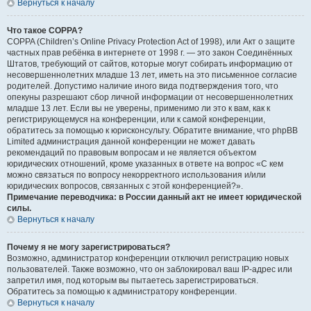
Вернуться к началу
Что такое COPPA?
COPPA (Children’s Online Privacy Protection Act of 1998), или Акт о защите
частных прав ребёнка в интернете от 1998 г. — это закон Соединённых
Штатов, требующий от сайтов, которые могут собирать информацию от
несовершеннолетних младше 13 лет, иметь на это письменное согласие
родителей. Допустимо наличие иного вида подтверждения того, что
опекуны разрешают сбор личной информации от несовершеннолетних
младше 13 лет. Если вы не уверены, применимо ли это к вам, как к
регистрирующемуся на конференции, или к самой конференции,
обратитесь за помощью к юрисконсульту. Обратите внимание, что phpBB
Limited администрация данной конференции не может давать
рекомендаций по правовым вопросам и не является объектом
юридических отношений, кроме указанных в ответе на вопрос «С кем
можно связаться по вопросу некорректного использования и/или
юридических вопросов, связанных с этой конференцией?».
Примечание переводчика: в России данный акт не имеет юридической
силы.
Вернуться к началу
Почему я не могу зарегистрироваться?
Возможно, администратор конференции отключил регистрацию новых
пользователей. Также возможно, что он заблокировал ваш IP-адрес или
запретил имя, под которым вы пытаетесь зарегистрироваться.
Обратитесь за помощью к администратору конференции.
Вернуться к началу