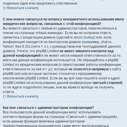
поданные идеи или предложить собственные.
Вернуться к началу
С кем можно связаться по вопросу некорректного использования и/или
юридических вопросов, связанных с этой конференцией?
Вы можете связаться с любым из администраторов, перечисленных в
списке на странице «Наша команда». Если вы не получили ответа,
свяжитесь с владельцем домена (сделайте
whois lookup
) или, если
конференция находится на бесплатном домене (например, chat.ru,
Yahoo!, free.fr, f2s.com и т. п.), с руководством или техподдержкой данного
домена. Учтите, что phpBB Limited
не имеет никакого контроля над
данной конференцией
и не может нести никакой ответственности за то,
кем и как данная конференция используется. Не обращайтесь к phpBB
Limited по юридическим вопросам (о приостановке работы конференции,
ответственности за неё и т. д.), которые
не относятся напрямую
к сайту
phpBB.com или которые частично относятся к программному
обеспечению phpBB Limited. Если же вы всё-таки пошлёте email в адрес
phpBB Limited об использовании данной конференции
третьей стороной
,
то не ждите подробного письма, или вы можете вообще не получить
ответа.
Вернуться к началу
Как мне связаться с администратором конференции?
Все пользователи данной конференции могут использовать
соответствующую форму на странице «Связаться с администрацией»,
если данная функция включена администратором.
Зарегистрированные пользователи также могут воспользоваться