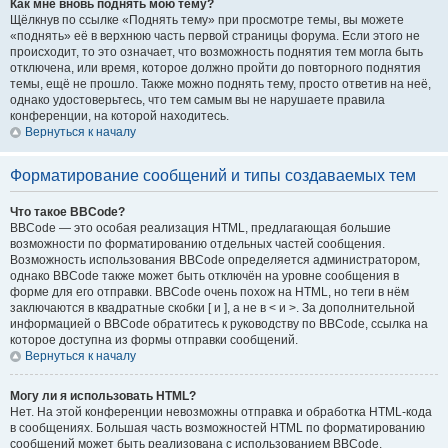
Как мне вновь поднять мою тему?
Щёлкнув по ссылке «Поднять тему» при просмотре темы, вы можете
«поднять» её в верхнюю часть первой страницы форума. Если этого не
происходит, то это означает, что возможность поднятия тем могла быть
отключена, или время, которое должно пройти до повторного поднятия
темы, ещё не прошло. Также можно поднять тему, просто ответив на неё,
однако удостоверьтесь, что тем самым вы не нарушаете правила
конференции, на которой находитесь.
Вернуться к началу
Форматирование сообщений и типы создаваемых тем
Что такое BBCode?
BBCode — это особая реализация HTML, предлагающая большие
возможности по форматированию отдельных частей сообщения.
Возможность использования BBCode определяется администратором,
однако BBCode также может быть отключён на уровне сообщения в
форме для его отправки. BBCode очень похож на HTML, но теги в нём
заключаются в квадратные скобки [ и ], а не в < и >. За дополнительной
информацией о BBCode обратитесь к руководству по BBCode, ссылка на
которое доступна из формы отправки сообщений.
Вернуться к началу
Могу ли я использовать HTML?
Нет. На этой конференции невозможны отправка и обработка HTML-кода
в сообщениях. Большая часть возможностей HTML по форматированию
сообщений может быть реализована с использованием BBCode.