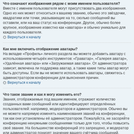
Что означают изображения рядом с моим именем пользователя?
Вместе с именем пользователя могут присутствовать два изображения.
Одно из них может относиться к вашему званию, обычно это звёздочки,
квадратики или точки, указывающие на то, сколько сообщений вы
оставили, или на ваш статус на конференции. Другое, обычно более
крупное, изображение известно как «аватара» и обычно уникально для
каждого пользователя.
Вернуться к началу
Как мне включить отображение аватары?
На вкладке «Профиль» личного раздела вы можете добавить аватару с
использованием четырёх инструментов: «Граватар», «Галерея аватар»,
«Удалённая аватара» или «Загружаемая аватара». От администратора
зависит, включена ли поддержка аватар, а также какие типы аватар могут
быть доступны. Если вы не можете использовать аватары, свяжитесь с
администратором конференции для выяснения причин.
Вернуться к началу
Что такое звание и как я могу изменить его?
Звания, отображаемые под вашим именем, отражают количество
созданных вами сообщений или идентифицируют определённых
пользователей: например, модераторов и администраторов. Обычно вы
не можете напрямую изменять наименования званий на конференции,
так как они установлены её администратором. Пожалуйста, не засоряйте
конференцию ненужными сообщениями только для того, чтобы повысить
своё звание. На большинстве конференций это запрещено, и модератор
или администратор понизят значение вашего счётчика сообщений.