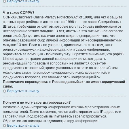
Вернуться к началу
Что такое COPPA?
COPPA (Children’s Online Privacy Protection Act of 1998), или Акт о защите
частных прав ребёнка в интернете от 1998 г. — это закон Соединённых
Штатов, требующий от сайтов, которые могут собирать информацию от
несовершеннолетних младше 13 лет, иметь на это письменное согласие
родителей. Допустимо наличие иного вида подтверждения того, что
опекуны разрешают сбор личной информации от несовершеннолетних
младше 13 лет. Если вы не уверены, применимо ли это к вам, как к
регистрирующемуся на конференции, или к самой конференции,
обратитесь за помощью к юрисконсульту. Обратите внимание, что phpBB
Limited администрация данной конференции не может давать
рекомендаций по правовым вопросам и не является объектом
юридических отношений, кроме указанных в ответе на вопрос «С кем
можно связаться по вопросу некорректного использования и/или
юридических вопросов, связанных с этой конференцией?».
Примечание переводчика: в России данный акт не имеет юридической
силы.
Вернуться к началу
Почему я не могу зарегистрироваться?
Возможно, администратор конференции отключил регистрацию новых
пользователей. Также возможно, что он заблокировал ваш IP-адрес или
запретил имя, под которым вы пытаетесь зарегистрироваться.
Обратитесь за помощью к администратору конференции.
Вернуться к началу