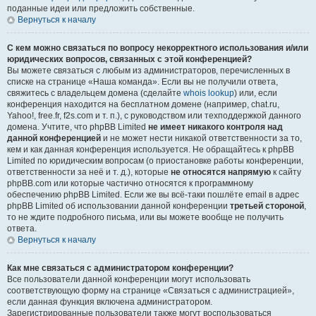
поданные идеи или предложить собственные.
Вернуться к началу
С кем можно связаться по вопросу некорректного использования и/или
юридических вопросов, связанных с этой конференцией?
Вы можете связаться с любым из администраторов, перечисленных в
списке на странице «Наша команда». Если вы не получили ответа,
свяжитесь с владельцем домена (сделайте
whois lookup
) или, если
конференция находится на бесплатном домене (например, chat.ru,
Yahoo!, free.fr, f2s.com и т. п.), с руководством или техподдержкой данного
домена. Учтите, что phpBB Limited
не имеет никакого контроля над
данной конференцией
и не может нести никакой ответственности за то,
кем и как данная конференция используется. Не обращайтесь к phpBB
Limited по юридическим вопросам (о приостановке работы конференции,
ответственности за неё и т. д.), которые
не относятся напрямую
к сайту
phpBB.com или которые частично относятся к программному
обеспечению phpBB Limited. Если же вы всё-таки пошлёте email в адрес
phpBB Limited об использовании данной конференции
третьей стороной
,
то не ждите подробного письма, или вы можете вообще не получить
ответа.
Вернуться к началу
Как мне связаться с администратором конференции?
Все пользователи данной конференции могут использовать
соответствующую форму на странице «Связаться с администрацией»,
если данная функция включена администратором.
Зарегистрированные пользователи также могут воспользоваться